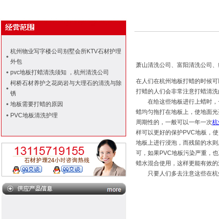
杭州物业写字楼公司别墅会所KTV石材护理
外包
萧山清洗公司、富阳清洗公司、
pvc地板打蜡清洗须知 ，杭州清洗公司
在人们在杭州地板打蜡的时候可
柯桥石材养护之花岗岩与大理石的清洗与除
打蜡的人们会非常注意打蜡清洗
锈
在给这些地板进行上蜡时，一
地板需要打蜡的原因
蜡均匀拖打在地板上，使地面光
PVC地板清洗护理
周期性的，一般可以一年一次
杭
样可以更好的保护PVC地板，使
地板上进行浸泡，而残留的水则
可，如果PVC地板污染严重，
蜡水混合使用，这样更能有效的
只要人们多去注意这些在杭州